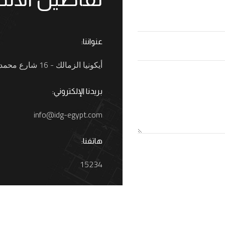
عنواننا:
أيكونيا الزمالك - 16 شارع محمد ثاقب، القاهرة، مصر.
بريدنا الإلكتروني:
info@idg-egypt.com
هاتفنا:
15234