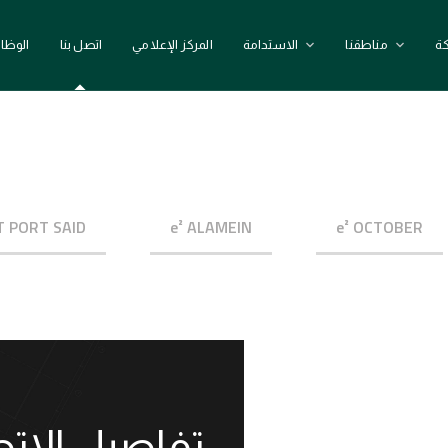
ة
مناطقنا
الاستدامة
المركز الإعلامي
اتصل بنا
الوظا
T PORT SAID
e² ALAMEIN
e² OCTOBER
تفاصيل الات