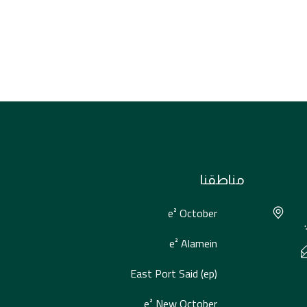
مناطقنا
e² October
e² Alamein
East Port Said (ep)
e² New October